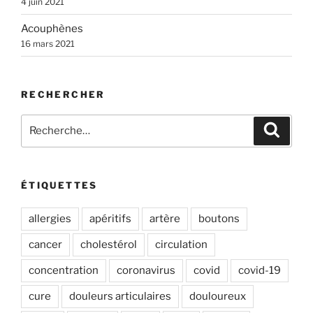
4 juin 2021
v
e
Acouphènes
:
16 mars 2021
RECHERCHER
Recherche
Recher
pour
:
ÉTIQUETTES
allergies
apéritifs
artère
boutons
cancer
cholestérol
circulation
concentration
coronavirus
covid
covid-19
cure
douleurs articulaires
douloureux