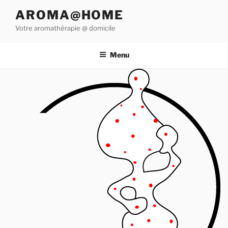
Aller
AROMA@HOME
au
Votre aromathérapie @ domicile
contenu
principal
Menu