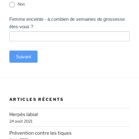
Non
Femme enceinte - à combien de semaines de grossesse
êtes-vous ?
Suivant
A
l
t
e
ARTICLES RÉCENTS
r
n
Herpès labial
a
24 août 2021
t
Prévention contre les tiques
i