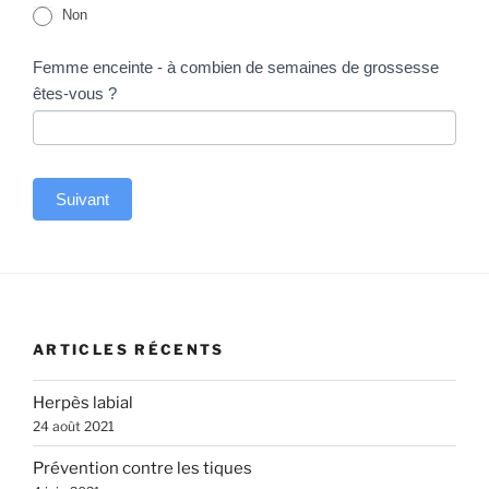
Non
Femme enceinte - à combien de semaines de grossesse
êtes-vous ?
Suivant
A
l
t
e
ARTICLES RÉCENTS
r
n
Herpès labial
a
24 août 2021
t
Prévention contre les tiques
i