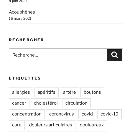
4 juin 2021
v
e
Acouphènes
:
16 mars 2021
RECHERCHER
Recherche
Recher
pour
:
ÉTIQUETTES
allergies
apéritifs
artère
boutons
cancer
cholestérol
circulation
concentration
coronavirus
covid
covid-19
cure
douleurs articulaires
douloureux