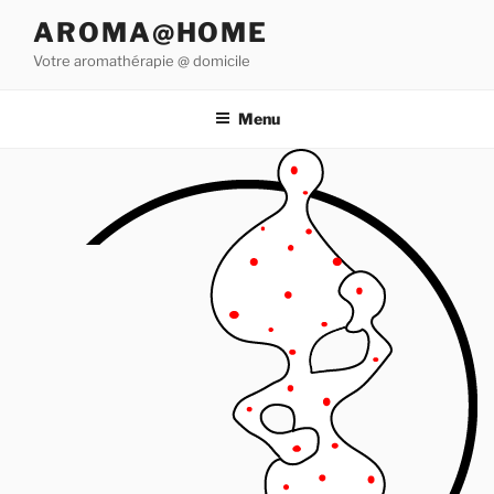
Aller
AROMA@HOME
au
Votre aromathérapie @ domicile
contenu
principal
Menu