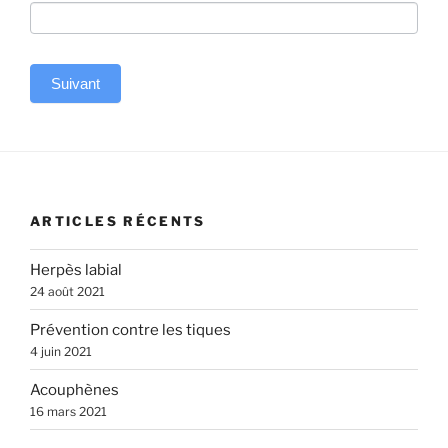
Suivant
A
l
t
e
ARTICLES RÉCENTS
r
n
Herpès labial
a
24 août 2021
t
Prévention contre les tiques
i
4 juin 2021
v
e
Acouphènes
:
16 mars 2021