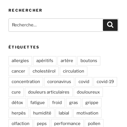
RECHERCHER
Recherche
Recher
pour
:
ÉTIQUETTES
allergies
apéritifs
artère
boutons
cancer
cholestérol
circulation
concentration
coronavirus
covid
covid-19
cure
douleurs articulaires
douloureux
détox
fatigue
froid
gras
grippe
herpès
humidité
labial
motivation
olfaction
peps
performance
pollen