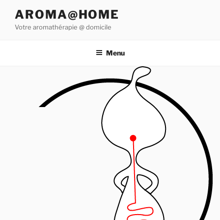
Aller
AROMA@HOME
au
Votre aromathérapie @ domicile
contenu
principal
Menu