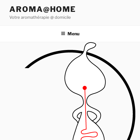
Aller
AROMA@HOME
au
Votre aromathérapie @ domicile
contenu
principal
Menu