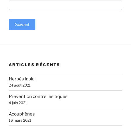
Suivant
A
l
t
e
ARTICLES RÉCENTS
r
n
Herpès labial
a
24 août 2021
t
Prévention contre les tiques
i
4 juin 2021
v
e
Acouphènes
:
16 mars 2021