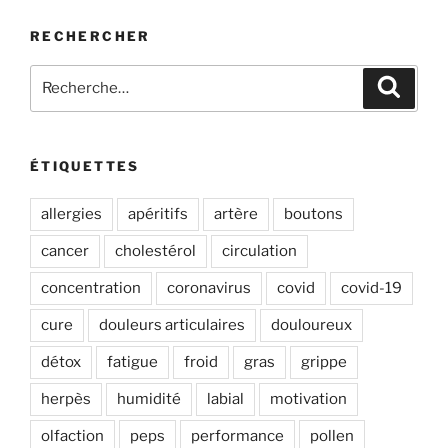
RECHERCHER
Recherche
Recher
pour
:
ÉTIQUETTES
allergies
apéritifs
artère
boutons
cancer
cholestérol
circulation
concentration
coronavirus
covid
covid-19
cure
douleurs articulaires
douloureux
détox
fatigue
froid
gras
grippe
herpès
humidité
labial
motivation
olfaction
peps
performance
pollen