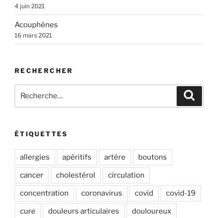
4 juin 2021
v
e
Acouphènes
:
16 mars 2021
RECHERCHER
Recherche
Recher
pour
:
ÉTIQUETTES
allergies
apéritifs
artère
boutons
cancer
cholestérol
circulation
concentration
coronavirus
covid
covid-19
cure
douleurs articulaires
douloureux