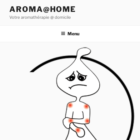
Aller
AROMA@HOME
au
Votre aromathérapie @ domicile
contenu
principal
Menu