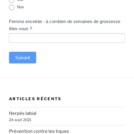
Non
Femme enceinte - à combien de semaines de grossesse
êtes-vous ?
Suivant
A
l
t
e
ARTICLES RÉCENTS
r
n
Herpès labial
a
24 août 2021
t
Prévention contre les tiques
i