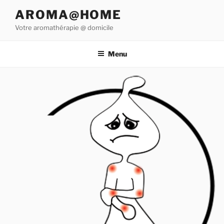
Aller
AROMA@HOME
au
Votre aromathérapie @ domicile
contenu
principal
Menu