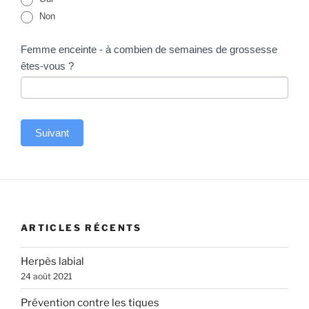
Non
Femme enceinte - à combien de semaines de grossesse
êtes-vous ?
Suivant
A
l
t
e
ARTICLES RÉCENTS
r
n
Herpès labial
a
24 août 2021
t
Prévention contre les tiques
i