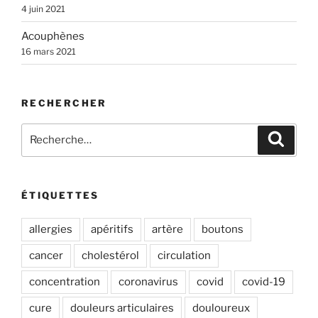
4 juin 2021
v
e
Acouphènes
:
16 mars 2021
RECHERCHER
Recherche
Recher
pour
:
ÉTIQUETTES
allergies
apéritifs
artère
boutons
cancer
cholestérol
circulation
concentration
coronavirus
covid
covid-19
cure
douleurs articulaires
douloureux