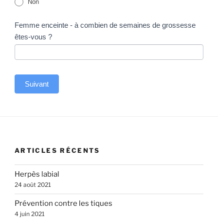
Non
Femme enceinte - à combien de semaines de grossesse
êtes-vous ?
Suivant
A
l
t
e
ARTICLES RÉCENTS
r
n
Herpès labial
a
24 août 2021
t
Prévention contre les tiques
i
4 juin 2021
v