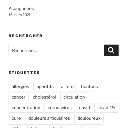
e
Acouphènes
:
16 mars 2021
RECHERCHER
Recherche
Recher
pour
:
ÉTIQUETTES
allergies
apéritifs
artère
boutons
cancer
cholestérol
circulation
concentration
coronavirus
covid
covid-19
cure
douleurs articulaires
douloureux