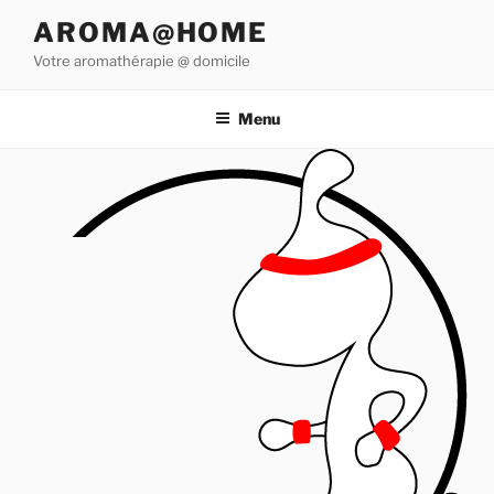
Aller
AROMA@HOME
au
Votre aromathérapie @ domicile
contenu
principal
Menu