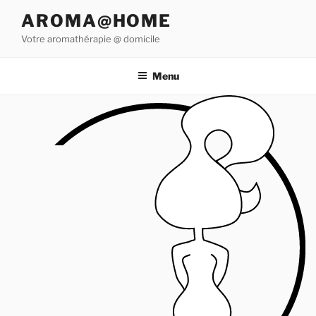
Aller
AROMA@HOME
au
Votre aromathérapie @ domicile
contenu
principal
Menu