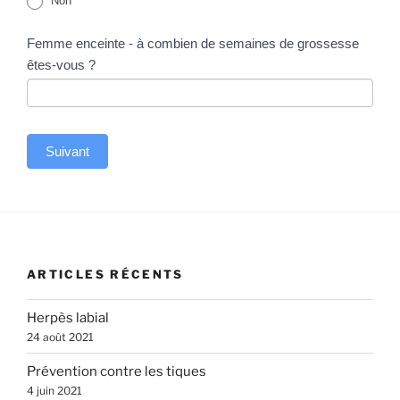
Non
Femme enceinte - à combien de semaines de grossesse
êtes-vous ?
Suivant
A
l
t
e
ARTICLES RÉCENTS
r
n
Herpès labial
a
24 août 2021
t
Prévention contre les tiques
i
4 juin 2021
v