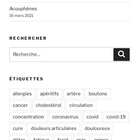
e
Acouphènes
:
16 mars 2021
RECHERCHER
Recherche
Recher
pour
:
ÉTIQUETTES
allergies
apéritifs
artère
boutons
cancer
cholestérol
circulation
concentration
coronavirus
covid
covid-19
cure
douleurs articulaires
douloureux