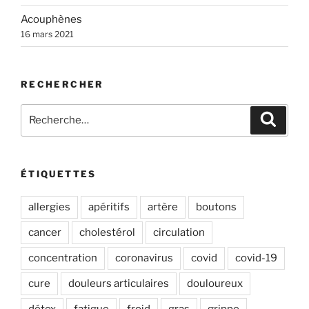
e
Acouphènes
:
16 mars 2021
RECHERCHER
Recherche
Recher
pour
:
ÉTIQUETTES
allergies
apéritifs
artère
boutons
cancer
cholestérol
circulation
concentration
coronavirus
covid
covid-19
cure
douleurs articulaires
douloureux