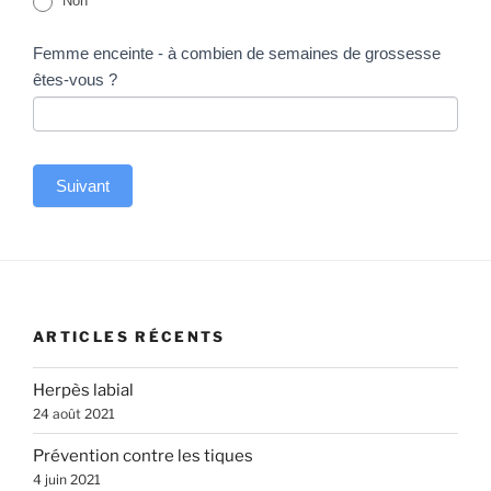
Non
Femme enceinte - à combien de semaines de grossesse
êtes-vous ?
Suivant
A
l
t
e
ARTICLES RÉCENTS
r
n
Herpès labial
a
24 août 2021
t
Prévention contre les tiques
i
4 juin 2021
v