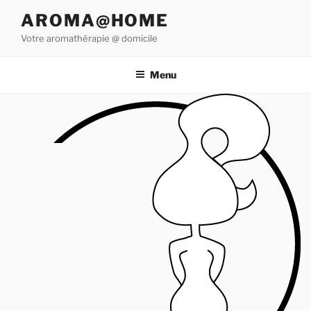
Aller
AROMA@HOME
au
Votre aromathérapie @ domicile
contenu
principal
Menu