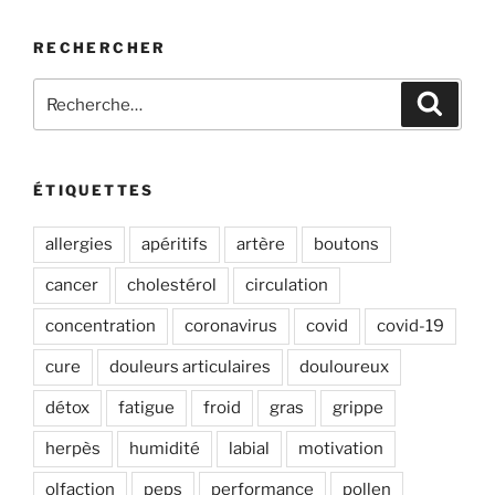
RECHERCHER
Recherche
Recher
pour
:
ÉTIQUETTES
allergies
apéritifs
artère
boutons
cancer
cholestérol
circulation
concentration
coronavirus
covid
covid-19
cure
douleurs articulaires
douloureux
détox
fatigue
froid
gras
grippe
herpès
humidité
labial
motivation
olfaction
peps
performance
pollen