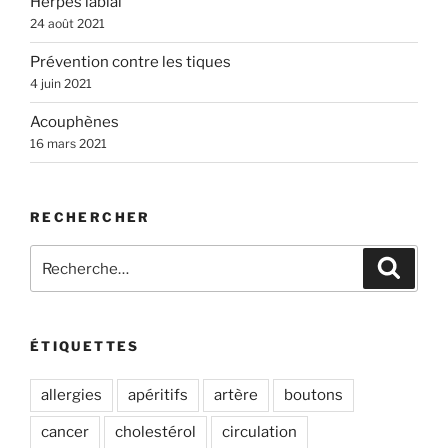
Herpès labial
24 août 2021
Prévention contre les tiques
4 juin 2021
Acouphènes
16 mars 2021
RECHERCHER
Recherche
Recher
pour
:
ÉTIQUETTES
allergies
apéritifs
artère
boutons
cancer
cholestérol
circulation