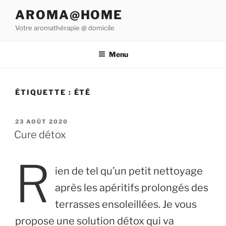
Aller
AROMA@HOME
au
Votre aromathérapie @ domicile
contenu
principal
Menu
ÉTIQUETTE :
ÉTÉ
PUBLIÉ
23 AOÛT 2020
LE
Cure détox
R
ien de tel qu’un petit nettoyage
après les apéritifs prolongés des
terrasses ensoleillées. Je vous
propose une solution détox qui va