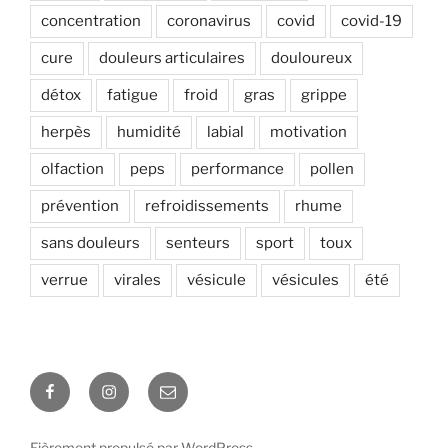
concentration
coronavirus
covid
covid-19
cure
douleurs articulaires
douloureux
détox
fatigue
froid
gras
grippe
herpès
humidité
labial
motivation
olfaction
peps
performance
pollen
prévention
refroidissements
rhume
sans douleurs
senteurs
sport
toux
verrue
virales
vésicule
vésicules
été
Facebook
Instagram
E-
mail
Fièrement propulsé par WordPress