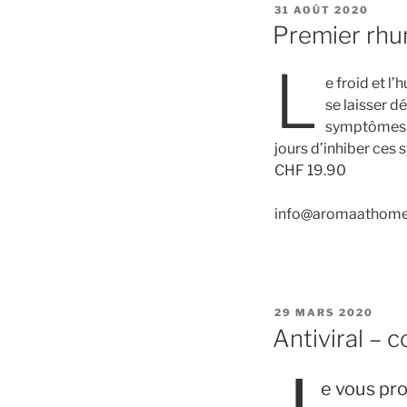
PUBLIÉ
31 AOÛT 2020
LE
Premier rhu
L
e froid et l
se laisser d
symptômes. T
jours d’inhiber ces
CHF 19.90
info@aromaathome
PUBLIÉ
29 MARS 2020
LE
Antiviral – 
e vous pr