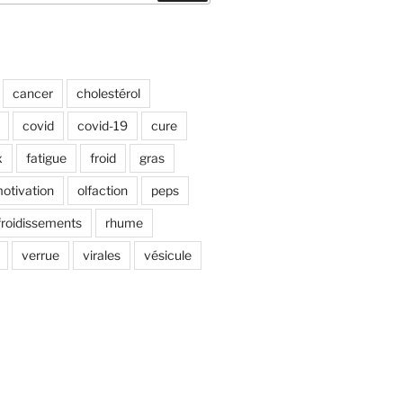
cancer
cholestérol
covid
covid-19
cure
x
fatigue
froid
gras
otivation
olfaction
peps
froidissements
rhume
verrue
virales
vésicule