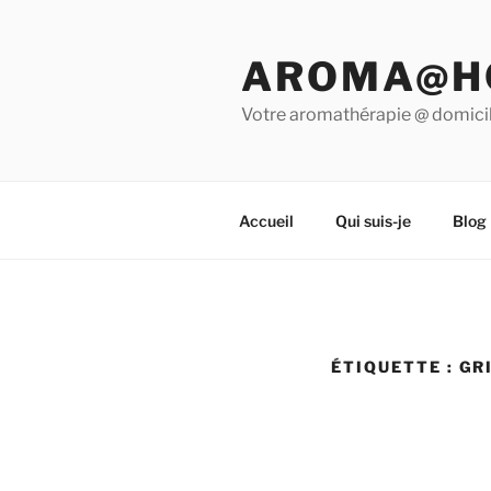
Aller
au
AROMA@H
contenu
principal
Votre aromathérapie @ domici
Accueil
Qui suis-je
Blog
ÉTIQUETTE :
GR