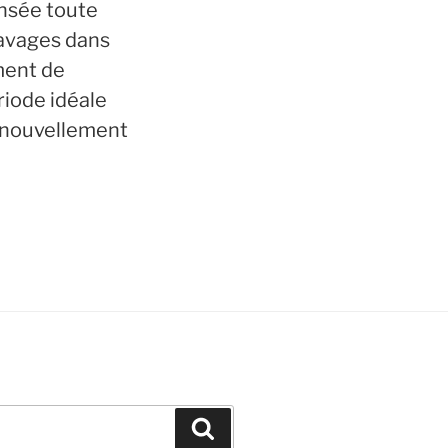
ensée toute
ravages dans
ment de
riode idéale
renouvellement
Recherche