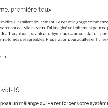
me, première toux
’humidité s’installent doucement. Le nez et la gorge commence
évorer par ces vilains virus. J’ai imaginé un traitement pour ce
ea Tree, niaouli, ravintsara, thym doux,… un cocktail qui pe
 symptômes désagréables. Préparation pour adultes en huiles 
.ch
covid-19
opose un mélange qui va renforcer votre systèm