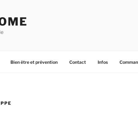
OME
le
Bien être et prévention
Contact
Infos
Commande
IPPE