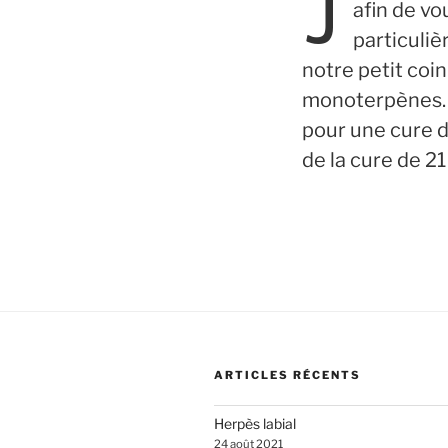
J
afin de v
particuliè
notre petit coi
monoterpènes. U
pour une cure d
de la cure de 21
ARTICLES RÉCENTS
Herpès labial
24 août 2021