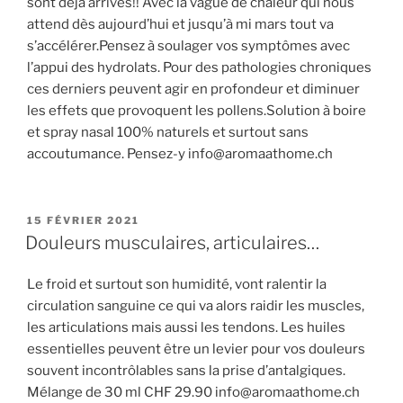
sont déjà arrivés!! Avec la vague de chaleur qui nous
attend dès aujourd’hui et jusqu’à mi mars tout va
s’accélérer.Pensez à soulager vos symptômes avec
l’appui des hydrolats. Pour des pathologies chroniques
ces derniers peuvent agir en profondeur et diminuer
les effets que provoquent les pollens.Solution à boire
et spray nasal 100% naturels et surtout sans
accoutumance. Pensez-y info@aromaathome.ch
PUBLIÉ
15 FÉVRIER 2021
LE
Douleurs musculaires, articulaires…
Le froid et surtout son humidité, vont ralentir la
circulation sanguine ce qui va alors raidir les muscles,
les articulations mais aussi les tendons. Les huiles
essentielles peuvent être un levier pour vos douleurs
souvent incontrôlables sans la prise d’antalgiques.
Mélange de 30 ml CHF 29.90 info@aromaathome.ch