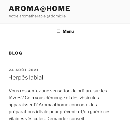
Aller
AROMA@HOME
au
Votre aromathérapie @ domicile
contenu
principal
Menu
BLOG
PUBLIÉ
24 AOÛT 2021
LE
Herpès labial
Vous ressentez une sensation de brûlure sur les
lèvres? Cela vous démange et des vésicules
apparaissent? Aromaathome concocte des
préparations idéale pour prévenir et/ou guérir ces
vilaines vésicules. Demandez conseil