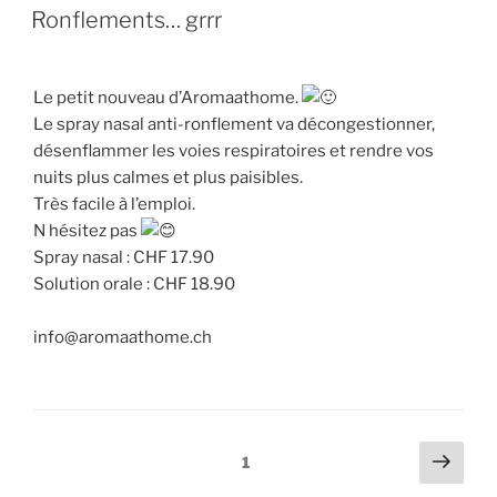
LE
Ronflements… grrr
Le petit nouveau d’Aromaathome.
Le spray nasal anti-ronflement va décongestionner,
désenflammer les voies respiratoires et rendre vos
nuits plus calmes et plus paisibles.
Très facile à l’emploi.
N hésitez pas
Spray nasal : CHF 17.90
Solution orale : CHF 18.90
info@aromaathome.ch
Navigation
Page
Page
1
suiv
des