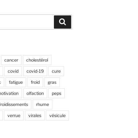
Recherche
cancer
cholestérol
covid
covid-19
cure
x
fatigue
froid
gras
otivation
olfaction
peps
froidissements
rhume
verrue
virales
vésicule