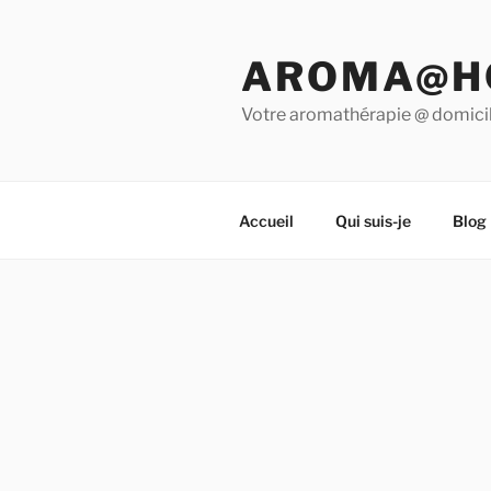
Aller
au
AROMA@H
contenu
principal
Votre aromathérapie @ domici
Accueil
Qui suis-je
Blog