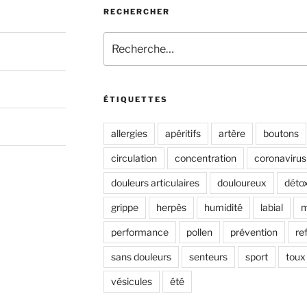
RECHERCHER
Recherche
pour
:
ÉTIQUETTES
allergies
apéritifs
artère
boutons
circulation
concentration
coronavirus
douleurs articulaires
douloureux
déto
grippe
herpès
humidité
labial
m
performance
pollen
prévention
re
sans douleurs
senteurs
sport
toux
vésicules
été