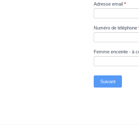
Adresse email
*
Numéro de téléphone
Femme enceinte - à c
Suivant
A
l
t
e
r
n