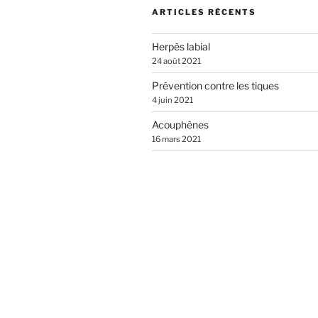
a
ARTICLES RÉCENTS
t
i
Herpès labial
v
24 août 2021
e
Prévention contre les tiques
:
4 juin 2021
Acouphènes
16 mars 2021