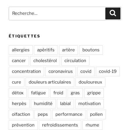
Recherche
Recher
pour
:
ÉTIQUETTES
allergies
apéritifs
artère
boutons
cancer
cholestérol
circulation
concentration
coronavirus
covid
covid-19
cure
douleurs articulaires
douloureux
détox
fatigue
froid
gras
grippe
herpès
humidité
labial
motivation
olfaction
peps
performance
pollen
prévention
refroidissements
rhume