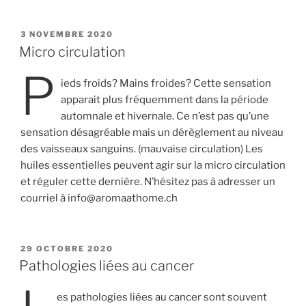
PUBLIÉ
3 NOVEMBRE 2020
LE
Micro circulation
P
ieds froids? Mains froides? Cette sensation
apparait plus fréquemment dans la période
automnale et hivernale. Ce n’est pas qu’une
sensation désagréable mais un dérèglement au niveau
des vaisseaux sanguins. (mauvaise circulation) Les
huiles essentielles peuvent agir sur la micro circulation
et réguler cette dernière. N’hésitez pas à adresser un
courriel à info@aromaathome.ch
PUBLIÉ
29 OCTOBRE 2020
LE
Pathologies liées au cancer
es pathologies liées au cancer sont souvent