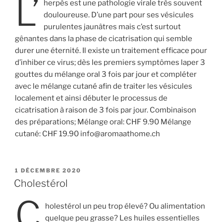
L’
herpès est une pathologie virale très souvent
douloureuse. D’une part pour ses vésicules
purulentes jaunâtres mais c’est surtout
gênantes dans la phase de cicatrisation qui semble
durer une éternité. Il existe un traitement efficace pour
d’inhiber ce virus; dès les premiers symptômes laper 3
gouttes du mélange oral 3 fois par jour et compléter
avec le mélange cutané afin de traiter les vésicules
localement et ainsi débuter le processus de
cicatrisation à raison de 3 fois par jour. Combinaison
des préparations; Mélange oral: CHF 9.90 Mélange
cutané: CHF 19.90 info@aromaathome.ch
PUBLIÉ
1 DÉCEMBRE 2020
LE
Cholestérol
C
holestérol un peu trop élevé? Ou alimentation
quelque peu grasse? Les huiles essentielles