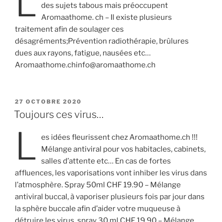
L
des sujets tabous mais préoccupent
Aromaathome. ch – Il existe plusieurs
traitement afin de soulager ces
désagréments;Prévention radiothérapie, brûlures
dues aux rayons, fatigue, nausées etc…
Aromaathome.chinfo@aromaathome.ch
PUBLIÉ
27 OCTOBRE 2020
LE
Toujours ces virus…
L
es idées fleurissent chez Aromaathome.ch !!!
Mélange antiviral pour vos habitacles, cabinets,
salles d’attente etc… En cas de fortes
affluences, les vaporisations vont inhiber les virus dans
l’atmosphère. Spray 50ml CHF 19.90 – Mélange
antiviral buccal, à vaporiser plusieurs fois par jour dans
la sphère buccale afin d’aider votre muqueuse à
détruire les virus. spray 30 ml CHF 19.90 – Mélange