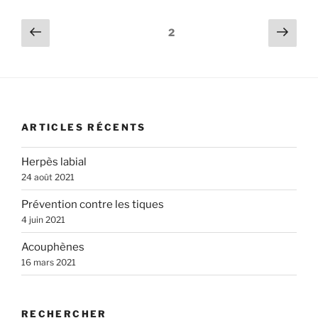
Navigation
Page
Page
Page
2
précédente
suiv
des
articles
ARTICLES RÉCENTS
Herpès labial
24 août 2021
Prévention contre les tiques
4 juin 2021
Acouphènes
16 mars 2021
RECHERCHER