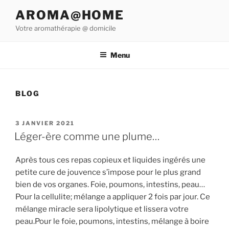
Aller
AROMA@HOME
au
Votre aromathérapie @ domicile
contenu
principal
Menu
BLOG
PUBLIÉ
3 JANVIER 2021
LE
Léger-ère comme une plume…
Après tous ces repas copieux et liquides ingérés une
petite cure de jouvence s’impose pour le plus grand
bien de vos organes. Foie, poumons, intestins, peau…
Pour la cellulite; mélange a appliquer 2 fois par jour. Ce
mélange miracle sera lipolytique et lissera votre
peau.Pour le foie, poumons, intestins, mélange à boire