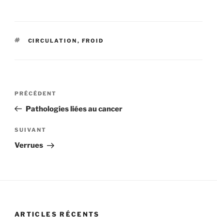
ÉTIQUETTES
CIRCULATION
,
FROID
Navigation
Article
PRÉCÉDENT
de
précédent
Pathologies liées au cancer
l’article
Article
SUIVANT
suivant
Verrues
ARTICLES RÉCENTS