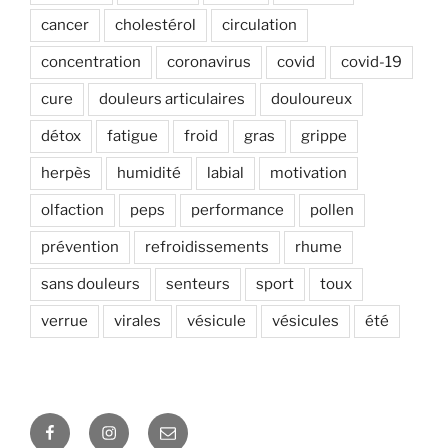
cancer
cholestérol
circulation
concentration
coronavirus
covid
covid-19
cure
douleurs articulaires
douloureux
détox
fatigue
froid
gras
grippe
herpès
humidité
labial
motivation
olfaction
peps
performance
pollen
prévention
refroidissements
rhume
sans douleurs
senteurs
sport
toux
verrue
virales
vésicule
vésicules
été
Facebook
Instagram
E-