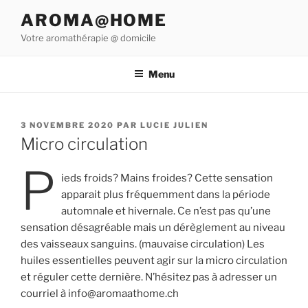
Aller
AROMA@HOME
au
Votre aromathérapie @ domicile
contenu
principal
Menu
PUBLIÉ
3 NOVEMBRE 2020
PAR
LUCIE JULIEN
LE
Micro circulation
P
ieds froids? Mains froides? Cette sensation
apparait plus fréquemment dans la période
automnale et hivernale. Ce n’est pas qu’une
sensation désagréable mais un dérèglement au niveau
des vaisseaux sanguins. (mauvaise circulation) Les
huiles essentielles peuvent agir sur la micro circulation
et réguler cette dernière. N’hésitez pas à adresser un
courriel à info@aromaathome.ch