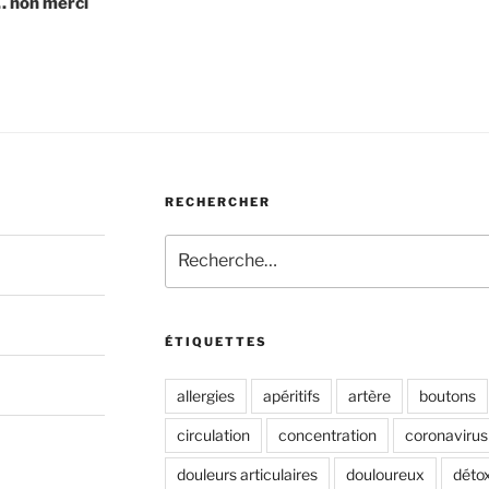
… non merci
RECHERCHER
Recherche
pour
:
ÉTIQUETTES
allergies
apéritifs
artère
boutons
circulation
concentration
coronavirus
douleurs articulaires
douloureux
déto