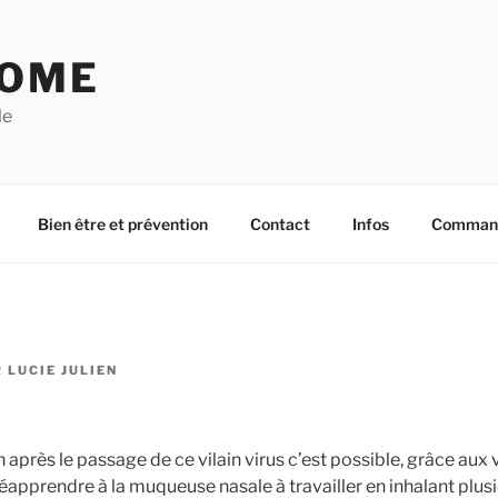
OME
le
Bien être et prévention
Contact
Infos
Commande
R
LUCIE JULIEN
n après le passage de ce vilain virus c’est possible, grâce aux 
t réapprendre à la muqueuse nasale à travailler en inhalant plus