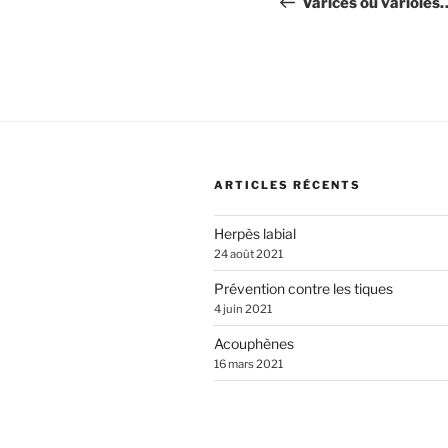
de
Varices ou varioles
l’article
ARTICLES RÉCENTS
Herpès labial
24 août 2021
Prévention contre les tiques
4 juin 2021
Acouphènes
16 mars 2021