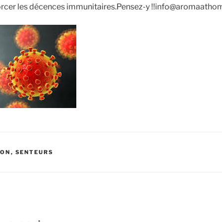
forcer les décences immunitaires.Pensez-y !!info@aromaatho
ION
,
SENTEURS