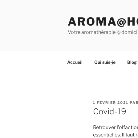
Aller
au
AROMA@H
contenu
principal
Votre aromathérapie @ domici
Accueil
Qui suis-je
Blog
PUBLIÉ
1 FÉVRIER 2021
PA
LE
Covid-19
Retrouver l’olfactio
essentielles. Il fau