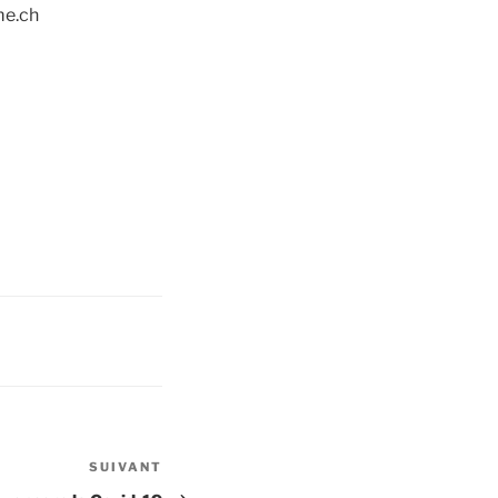
me.ch
SUIVANT
Article
suivant