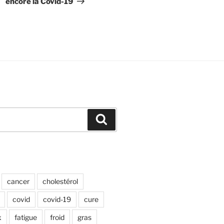
encore la Covid-19
Recherche
cancer
cholestérol
covid
covid-19
cure
x
fatigue
froid
gras