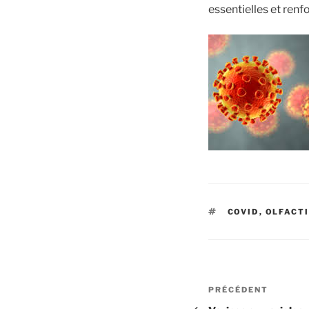
essentielles et ren
ÉTIQUETTES
COVID
,
OLFACT
Navigation
Article
PRÉCÉDENT
précédent