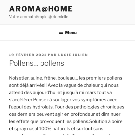
Aller
AROMA@HOME
au
Votre aromathérapie @ domicile
contenu
principal
Menu
PUBLIÉ
19 FÉVRIER 2021
PAR
LUCIE JULIEN
LE
Pollens… pollens
Noisetier, aulne, frêne, bouleau… les premiers pollens
sont déjà arrivés!! Avec la vague de chaleur qui nous
attend dès aujourd’hui et jusqu’à mi mars tout va
s’accélérer.Pensez à soulager vos symptômes avec
l’appui des hydrolats. Pour des pathologies chroniques
ces derniers peuvent agir en profondeur et diminuer
les effets que provoquent les pollens.Solution à boire
et spray nasal 100% naturels et surtout sans