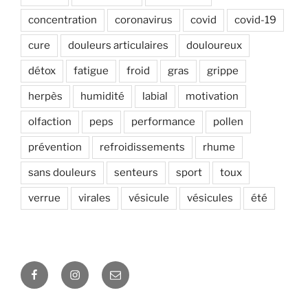
concentration
coronavirus
covid
covid-19
cure
douleurs articulaires
douloureux
détox
fatigue
froid
gras
grippe
herpès
humidité
labial
motivation
olfaction
peps
performance
pollen
prévention
refroidissements
rhume
sans douleurs
senteurs
sport
toux
verrue
virales
vésicule
vésicules
été
Facebook
Instagram
E-
mail