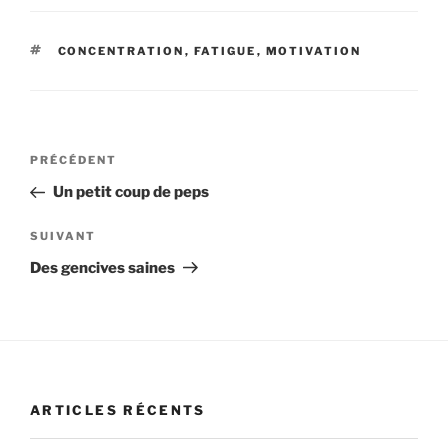
ÉTIQUETTES
CONCENTRATION
,
FATIGUE
,
MOTIVATION
Navigation
Article
PRÉCÉDENT
de
précédent
Un petit coup de peps
l’article
Article
SUIVANT
suivant
Des gencives saines
ARTICLES RÉCENTS