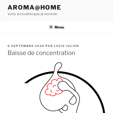
Aller
AROMA@HOME
au
Votre aromathérapie @ domicile
contenu
principal
Menu
PUBLIÉ
6 SEPTEMBRE 2020
PAR
LUCIE JULIEN
LE
Baisse de concentration