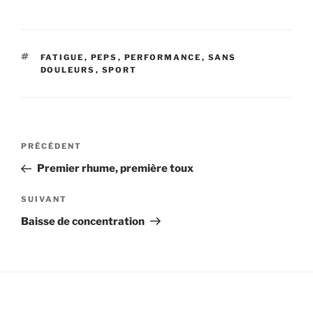
ÉTIQUETTES
FATIGUE
,
PEPS
,
PERFORMANCE
,
SANS
DOULEURS
,
SPORT
Navigation
Article
PRÉCÉDENT
de
précédent
Premier rhume, première toux
l’article
Article
SUIVANT
suivant
Baisse de concentration