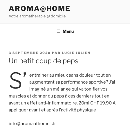
Aller
AROMA@HOME
au
Votre aromathérapie @ domicile
contenu
principal
Menu
PUBLIÉ
3 SEPTEMBRE 2020
PAR
LUCIE JULIEN
LE
Un petit coup de peps
S’
entrainer au mieux sans douleur tout en
augmentant sa performance sportive? J’ai
imaginé un mélange qui va tonifier vos
muscles et donner du peps à ces derniers tout en
ayant un effet anti-inflammatoire. 20ml CHF 19.90 A
appliquer avant et après l’activité physique
info@aromaathome.ch