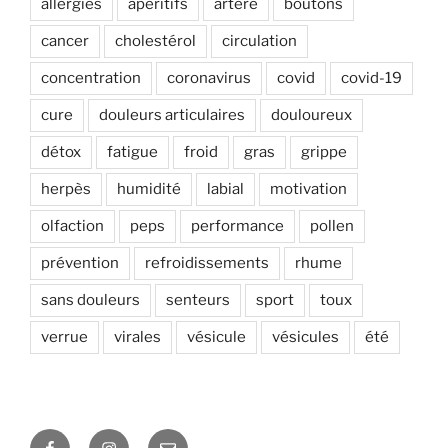
allergies
apéritifs
artère
boutons
cancer
cholestérol
circulation
concentration
coronavirus
covid
covid-19
cure
douleurs articulaires
douloureux
détox
fatigue
froid
gras
grippe
herpès
humidité
labial
motivation
olfaction
peps
performance
pollen
prévention
refroidissements
rhume
sans douleurs
senteurs
sport
toux
verrue
virales
vésicule
vésicules
été
Facebook
Instagram
E-